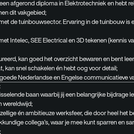
 een afgerond diploma in Elektrotechniek en hebt re
nen dit vakgebied;
t met de tuinbouwsector. Ervaring in de tuinbouw is 
met Intelec, SEE Electrical en 3D tekenen (kennis v
reerd, kan goed het overzicht bewaren en bent leer
, kan snel schakelen én hebt oog voor detail;
r goede Nederlandse en Engelse communicatieve v
:
sselende baan waarbij jij een belangrijke bijdrage l
n wereldwijd;
ellige én ambitieuze werksfeer, die door heel het bed
kundige collega’s, waar je mee kunt sparren en s
;