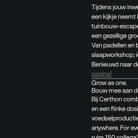
Tijdens jouw inwe
een kijkje neemt 
tuinbouw-escaper
een gezellige gro
Van padellen en 
slaapworkshop; ie
Benieuwd naar de
pagina!
Grow as one.
Bouw mee aan de
Bij Certhon comb
en een flinke do
voedselproductie
anywhere. For ev
ruim 150 collega