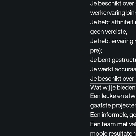
Je beschikt over
werkervaring bin
Je hebt affinitei
geen vereiste;
Je hebt ervaring 
pre);
Je bent gestructu
Je werkt accuraat
Je beschikt ove
Wat wij je bieden
Een leuke en afwi
gaafste projecte
Een informele, gez
Een team met vak
mooie resultaten