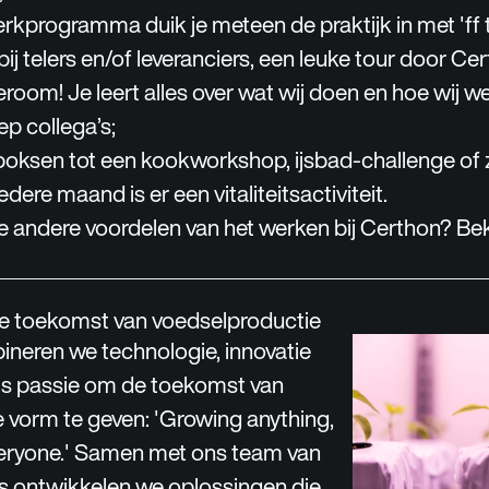
rkprogramma duik je meteen de praktijk in met 'ff tu
bij telers en/of leveranciers, een leuke tour door Ce
oom! Je leert alles over wat wij doen en hoe wij 
ep collega’s;
boksen tot een kookworkshop, ijsbad-challenge of 
dere maand is er een vitaliteitsactiviteit.
 andere voordelen van het werken bij Certhon? Bek
 toekomst van voedselproductie
ineren we technologie, innovatie
sis passie om de toekomst van
 vorm te geven: '
Growing anything,
eryone.
' Samen met ons team van
’s ontwikkelen we oplossingen die