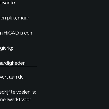
levante
een plus, maar
an HiCAD is een
gierig;
aardigheden.
evert aan de
rijf te voelen is;
amenwerkt voor