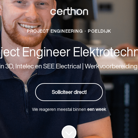
PROJECT ENGINEERING
·
POELDIJK
ject Engineer Elektrotech
n 3D, Intelec en SEE Electrical | Werkvoorbereidi
Solliciteer direct!
We reageren meestal binnen
een week