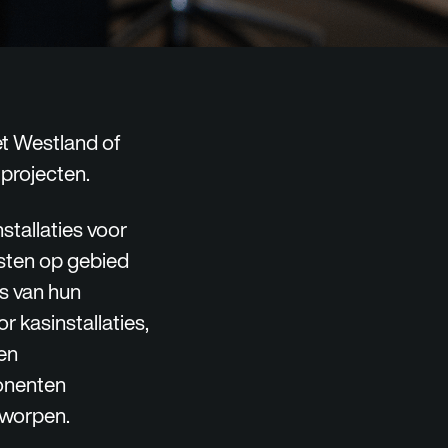
et Westland of
 projecten.
nstallaties voor
listen op gebied
s van hun
r kasinstallaties,
 en
ponenten
tworpen.