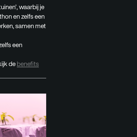
inen', waarbij je
rthon en zelfs een
werken, samen met
zelfs een
ijk de
benefits