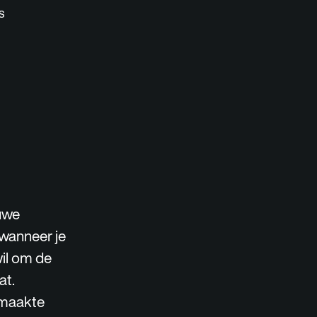
s
euwe
wanneer je
il om de
at.
emaakte