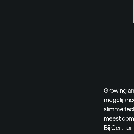
Growing any
mogelijkhe
slimme tec
meest compl
Bij Certho