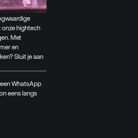
oogwaardige
: onze hightech
gen. Met
amer en
ken? Sluit je aan
r een WhatsApp
woon eens langs