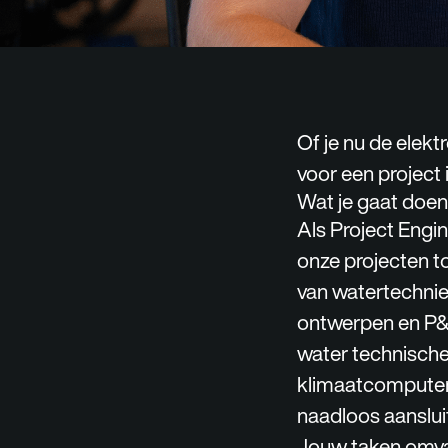
Of je nu de elekt
voor een project 
Wat je gaat doen
Als Project Engin
onze projecten to
van watertechnie
ontwerpen en P&ID
water technische 
klimaatcomputers
naadloos aanslui
Jouw taken omvat