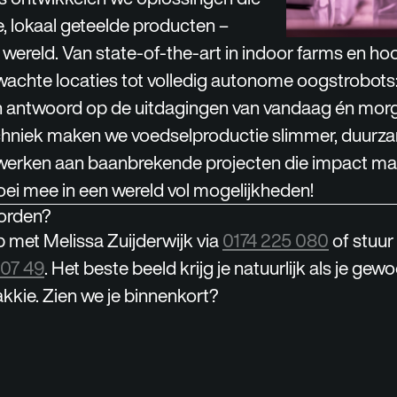
e, lokaal geteelde producten –
 wereld. Van state-of-the-art in indoor farms en h
achte locaties tot volledig autonome oogstrobots
n antwoord op de uitdagingen van vandaag én mor
techniek maken we voedselproductie slimmer, duurz
jij werken aan baanbrekende projecten die impact ma
oei mee in een wereld vol mogelijkheden!
orden?
met Melissa Zuijderwijk via
0174 225 080
of stuu
 07 49
. Het beste beeld krijg je natuurlijk als je ge
kkie. Zien we je binnenkort?