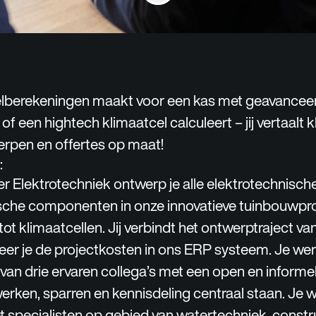
belberekeningen maakt voor een kas met geavancee
f een hightech klimaatcel calculeert – jij vertaalt 
rpen en offertes op maat!
:
er Elektrotechniek
ontwerp je alle elektrotechnisch
che componenten in onze innovatieve tuinbouwpro
ot klimaatcellen. Jij verbindt het ontwerptraject van
eer je de projectkosten in ons ERP systeem. Je we
van drie ervaren collega’s met een open en informe
rken, sparren en kennisdeling centraal staan. Je w
 specialisten op gebied van watertechniek, constr