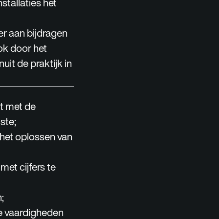
stallaties het
er aan bijdragen
ok door het
it de praktijk in
it met de
ste;
 het oplossen van
met cijfers te
;
e vaardigheden