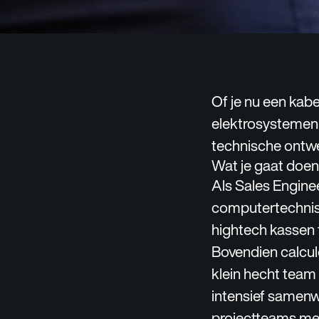
Of je nu een ka
elektrosystemen o
technische ontwe
Wat je gaat doen
Als Sales Engine
computertechnis
hightech kassen t
Bovendien calcul
klein hecht team 
intensief samenwe
projectteams met