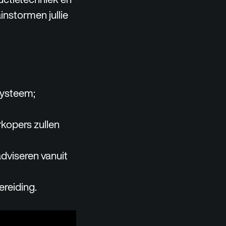
instormen jullie
systeem;
rkopers zullen
dviseren vanuit
reiding.