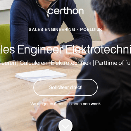
SALES ENGINEERING
·
POELDIJK
les Engineer Elektrotechn
eeren | Calculeren | Elektrotechniek | Parttime of fu
Solliciteer direct!
We reageren meestal binnen
een week