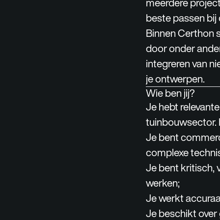
meerdere projecte
beste passen bij
Binnen Certhon st
door onder ander
integreren van ni
je ontwerpen.
Wie ben jij?
Je hebt relevante
tuinbouwsector. E
Je bent commerci
complexe techni
Je bent kritisch, 
werken;
Je werkt accuraa
Je beschikt ove