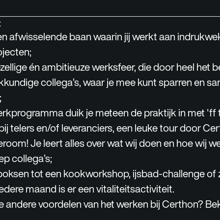
:
n afwisselende baan waarin jij werkt aan indrukwe
ojecten;
ellige én ambitieuze werksfeer, die door heel het bed
kundige collega’s, waar je mee kunt sparren en s
;
rkprogramma duik je meteen de praktijk in met 'ff tu
bij telers en/of leveranciers, een leuke tour door Ce
oom! Je leert alles over wat wij doen en hoe wij 
ep collega’s;
boksen tot een kookworkshop, ijsbad-challenge of 
dere maand is er een vitaliteitsactiviteit.
 andere voordelen van het werken bij Certhon? Bek