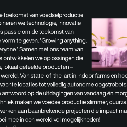
 toekomst van voedselproductie
ineren we technologie, innovatie
sis passie om de toekomst van
 vorm te geven: '
Growing anything,
eryone.
' Samen met ons team van
’s ontwikkelen we oplossingen die
e, lokaal geteelde producten –
 wereld. Van state-of-the-art in indoor farms en h
achte locaties tot volledig autonome oogstrobots
n antwoord op de uitdagingen van vandaag én mor
techniek maken we voedselproductie slimmer, duurz
jij werken aan baanbrekende projecten die impact ma
oei mee in een wereld vol mogelijkheden!