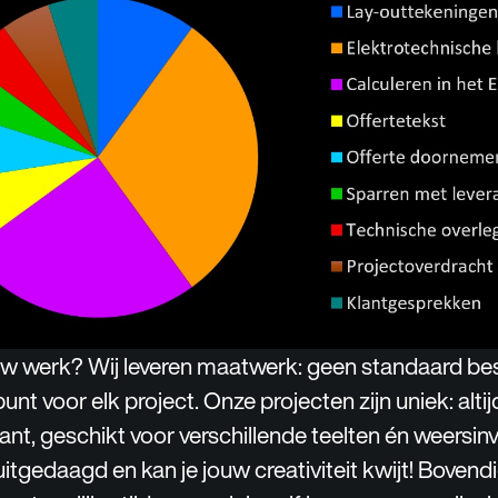
uw werk? Wij leveren maatwerk: geen standaard be
unt voor elk project. Onze projecten zijn uniek: alti
ant, geschikt voor verschillende teelten én weersin
h uitgedaagd en kan je jouw creativiteit kwijt! Bovend