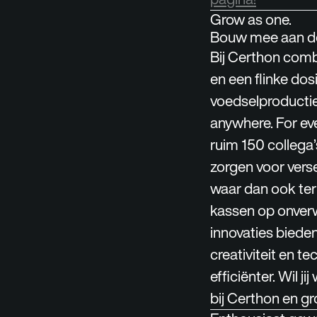
Grow as one.
Bouw mee aan de
Bij Certhon comb
en een flinke do
voedselproductie
anywhere. For ev
ruim 150 collega
zorgen voor vers
waar dan ook ter
kassen op onverw
innovaties biede
creativiteit en 
efficiënter. Wil 
bij Certhon en gr