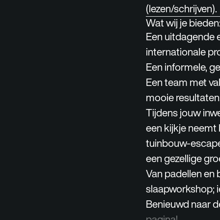
(lezen/schrijven)
.
Wat wij je bieden
Een uitdagende e
internationale pr
Een informele, gez
Een team met vak
mooie resultaten
Tijdens jouw inwe
een kijkje neemt 
tuinbouw-escaper
een gezellige gro
Van padellen en 
slaapworkshop; ie
Benieuwd naar de
pagina!