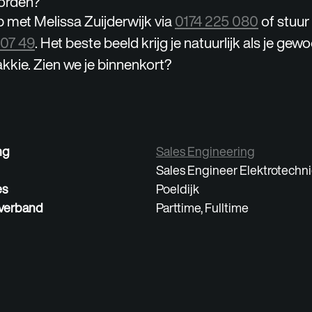
orden?
met Melissa Zuijderwijk via
0174 225 080
of stuu
 07 49
. Het beste beeld krijg je natuurlijk als je ge
kkie. Zien we je binnenkort?
ng
Sales Engineering
Sales Engineer Elektrotechn
es
Poeldijk
verband
Parttime, Fulltime