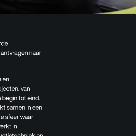
rde
klantvragen naar
e en
jecten: van
 begin tot eind.
rkt samen in een
le sfeer waar
erkt in
uctietechniek en