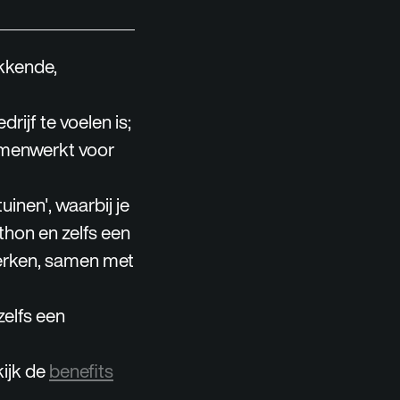
kkende,
rijf te voelen is;
amenwerkt voor
inen', waarbij je
rthon en zelfs een
werken, samen met
zelfs een
ijk de
benefits