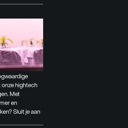
oogwaardige
: onze hightech
gen. Met
amer en
ken? Sluit je aan