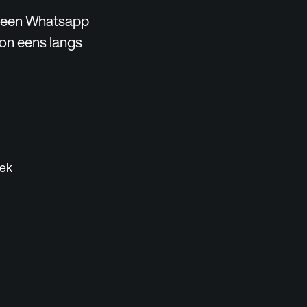
r een Whatsapp
woon eens langs
iek