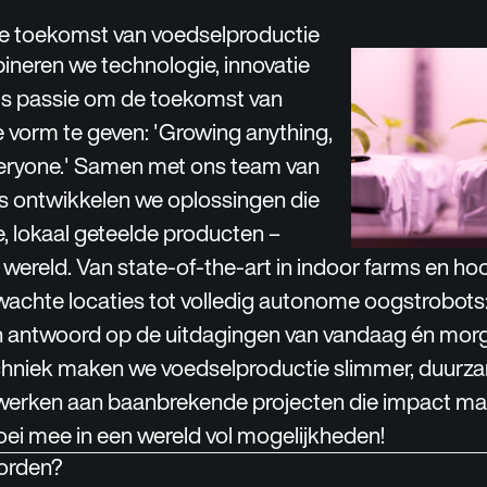
 toekomst van voedselproductie
ineren we technologie, innovatie
sis passie om de toekomst van
 vorm te geven: '
Growing anything,
eryone.
' Samen met ons team van
’s ontwikkelen we oplossingen die
e, lokaal geteelde producten –
 wereld. Van state-of-the-art in indoor farms en h
achte locaties tot volledig autonome oogstrobots
n antwoord op de uitdagingen van vandaag én mor
techniek maken we voedselproductie slimmer, duurz
jij werken aan baanbrekende projecten die impact ma
oei mee in een wereld vol mogelijkheden!
orden?