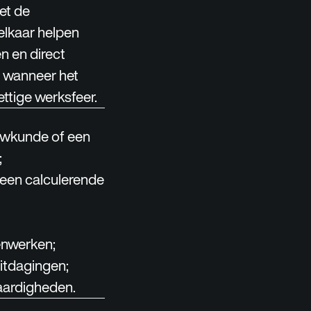
et de
elkaar helpen
n en direct
r wanneer het
ettige werksfeer.
uwkunde of een
;
n een calculerende
enwerken;
itdagingen;
aardigheden.