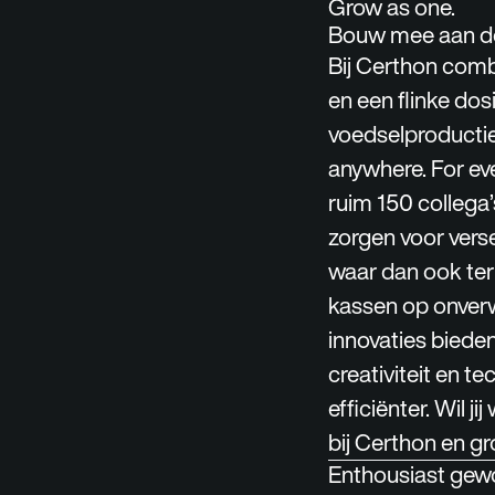
Grow as one.
Bouw mee aan de
Bij Certhon comb
en een flinke do
voedselproductie
anywhere. For ev
ruim 150 collega
zorgen voor vers
waar dan ook ter
kassen op onverw
innovaties biede
creativiteit en 
efficiënter. Wil 
bij Certhon en gr
Enthousiast gew