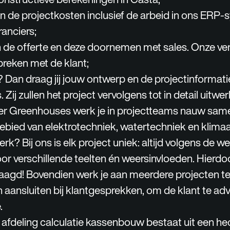
an de projectkosten inclusief de arbeid in ons ERP-
anciers;
n de offerte en deze doornemen met sales. Onze ve
preken met de klant;
 Dan draag jij jouw ontwerp en de projectinformati
 Zij zullen het project vervolgens tot in detail uitwe
eer Greenhouses werk je in projectteams nauw sam
gebied van elektrotechniek, watertechniek en klima
rk? Bij ons is elk project uniek: altijd volgens de 
oor verschillende teelten én weersinvloeden. Hierdoor
aagd! Bovendien werk je aan meerdere projecten teg
aansluiten bij klantgesprekken, om de klant te adv
.
afdeling calculatie kassenbouw bestaat uit een he