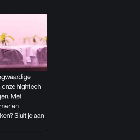
oogwaardige
: onze hightech
gen. Met
amer en
ken? Sluit je aan