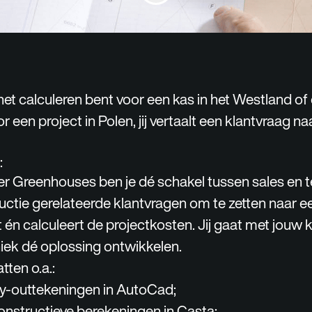
het calculeren bent voor een kas in het Westland of
 een project in Polen, jij vertaalt een klantvraag n
:
er Greenhouses ben je dé schakel tussen sales en te
ctie gerelateerde klantvragen om te zetten naar e
én calculeert de projectkosten. Jij gaat met jouw 
iek dé oplossing ontwikkelen.
ten o.a.:
y-outtekeningen in AutoCad;
nstructieve berekeningen in Casta;