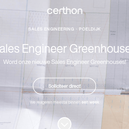
SALES ENGINEERING
·
POELDIJK
ales Engineer Greenhous
Word onze nieuwe Sales Engineer Greenhouses!
Solliciteer direct!
We reageren meestal binnen
een week