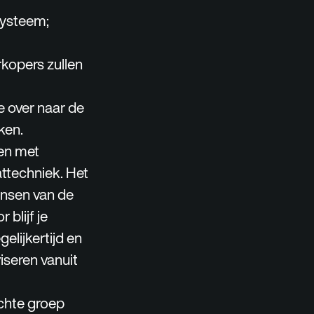
systeem;
rkopers zullen
e over naar de
rken.
en met
attechniek. Het
wensen van de
 blijf je
elijkertijd en
iseren vanuit
chte groep