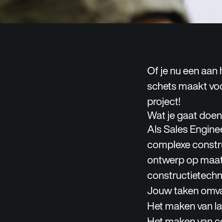
Of je nu een aan 
schets maakt voor
project!
Wat je gaat doen
Als Sales Engine
complexe constru
ontwerp op maat 
constructietechn
Jouw taken omvat
Het maken van la
Het maken van co