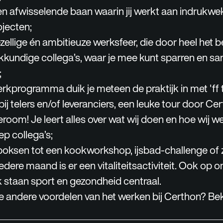
n afwisselende baan waarin jij werkt aan indrukwe
ojecten;
ellige én ambitieuze werksfeer, die door heel het bed
kundige collega’s, waar je mee kunt sparren en s
;
rkprogramma duik je meteen de praktijk in met 'ff tu
bij telers en/of leveranciers, een leuke tour door Ce
oom! Je leert alles over wat wij doen en hoe wij 
ep collega’s;
boksen tot een kookworkshop, ijsbad-challenge of 
dere maand is er een vitaliteitsactiviteit. Ook op o
k staan sport en gezondheid centraal.
 andere voordelen van het werken bij Certhon? Bek