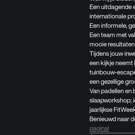
Een uitdagende e
internationale pr
Een informele, gez
Een team met vak
mooie resultaten
Tijdens jouw inwe
een kijkje neemt 
tuinbouw-escaper
een gezellige gro
Van padellen en 
slaapworkshop; ie
jaarlijkse FitWee
Benieuwd naar de
pagina!