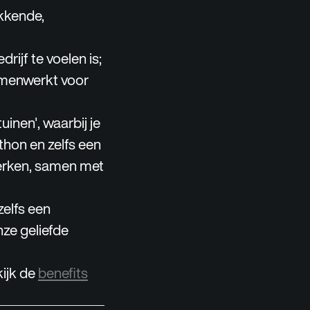
kkende,
rijf te voelen is;
amenwerkt voor
inen', waarbij je
rthon en zelfs een
werken, samen met
zelfs een
nze geliefde
ijk de
benefits