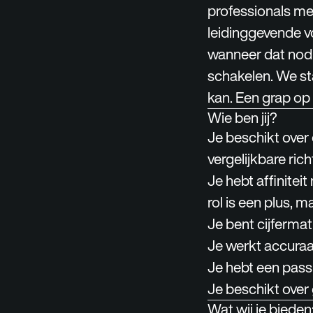
professionals me
leidinggevende v
wanneer dat nodig
schakelen. We st
kan. Een grap op 
Wie ben jij?
Je beschikt over
vergelijkbare ric
Je hebt affinitei
rol is een plus, m
Je bent cijfermat
Je werkt accuraa
Je hebt een pass
Je beschikt ove
Wat wij je bieden