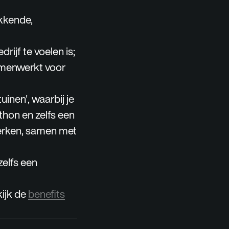
kkende,
rijf te voelen is;
amenwerkt voor
inen', waarbij je
rthon en zelfs een
werken, samen met
zelfs een
ijk de
benefits