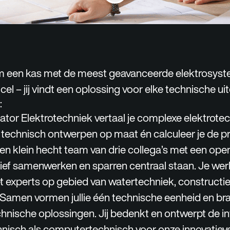
om een kas met de meest geavanceerde elektrosyst
cel – jij vindt een oplossing voor elke technische ui
:
lator Elektrotechniek vertaal je complexe elektrote
 technisch ontwerpen op maat én calculeer je de pr
en klein hecht team van drie collega’s met een ope
sief samenwerken en sparren centraal staan. Je werk
 experts op gebied van watertechniek, constructi
 Samen vormen jullie één technische eenheid en bra
hnische oplossingen. Jij bedenkt en ontwerpt de in
hnisch als computertechnisch voor onze innovatiev