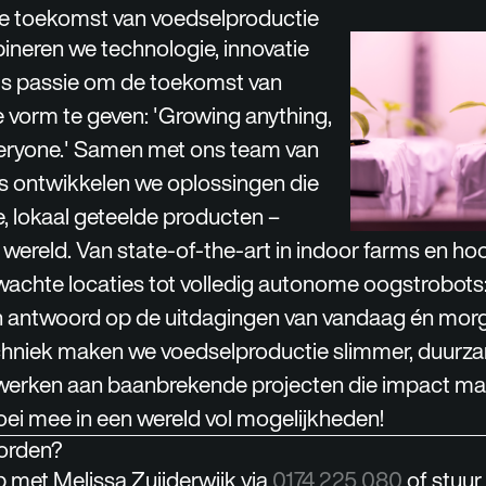
 toekomst van voedselproductie
ineren we technologie, innovatie
sis passie om de toekomst van
 vorm te geven: '
Growing anything,
eryone.
' Samen met ons team van
’s ontwikkelen we oplossingen die
e, lokaal geteelde producten –
 wereld. Van state-of-the-art in indoor farms en h
achte locaties tot volledig autonome oogstrobots
n antwoord op de uitdagingen van vandaag én mor
techniek maken we voedselproductie slimmer, duurz
jij werken aan baanbrekende projecten die impact ma
oei mee in een wereld vol mogelijkheden!
orden?
met Melissa Zuijderwijk via
0174 225 080
of stuu