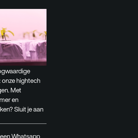
oogwaardige
: onze hightech
gen. Met
amer en
ken? Sluit je aan
r een Whatsapp