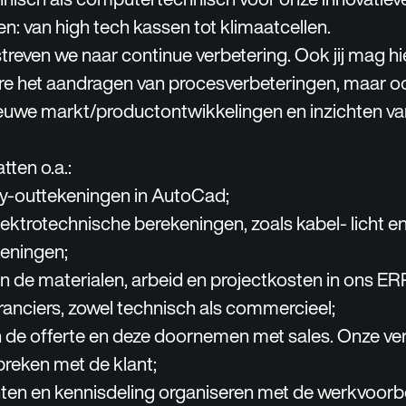
n: van high tech kassen tot klimaatcellen.
reven we naar continue verbetering. Ook jij mag hi
e het aandragen van procesverbeteringen, maar o
euwe markt/productontwikkelingen en inzichten vanu
ten o.a.:
y-outtekeningen in AutoCad;
ektrotechnische berekeningen, zoals kabel- licht e
eningen;
an de materialen, arbeid en projectkosten in ons E
ranciers, zowel technisch als commercieel;
n de offerte en deze doornemen met sales. Onze ve
preken met de klant;
ten en kennisdeling organiseren met de werkvoorbe