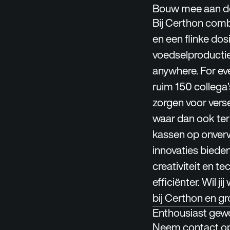
Bouw mee aan de
Bij Certhon comb
en een flinke do
voedselproductie
anywhere. For ev
ruim 150 collega
zorgen voor vers
waar dan ook ter
kassen op onverw
innovaties biede
creativiteit en 
efficiënter. Wil 
bij Certhon en gr
Enthousiast gew
Neem contact op 