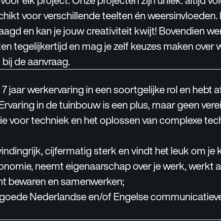
voor elk project. Onze projecten zijn uniek: altijd 
chikt voor verschillende teelten én weersinvloeden. H
agd en kan je jouw creativiteit kwijt! Bovendien we
n tegelijkertijd en mag je zelf keuzes maken over w
bij de aanvraag.
7 jaar werkervaring in een soortgelijke rol en hebt af
rvaring in de tuinbouw is een plus, maar geen verei
ie voor techniek en het oplossen van complexe tec
vindingrijk, cijfermatig sterk en vindt het leuk om je 
onomie, neemt eigenaarschap over je werk, werkt a
cht bewaren en samenwerken;
r goede Nederlandse en/of Engelse communicatiev