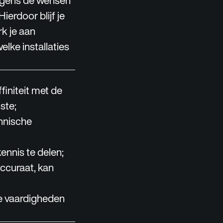
volgens de wensen
ierdoor blijf je
rk je aan
elke installaties
finiteit met de
ste;
hnische
kennis te delen;
ccuraat, kan
e vaardigheden