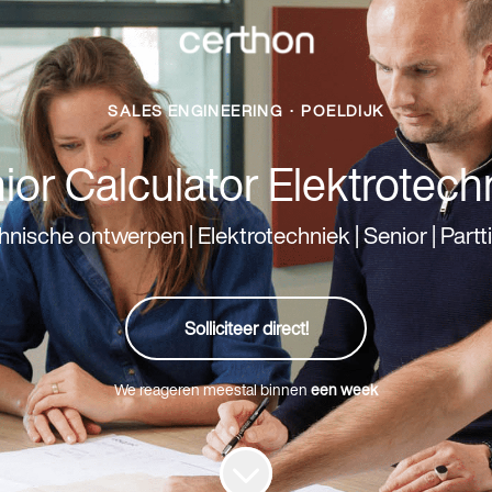
SALES ENGINEERING
·
POELDIJK
ior Calculator Elektrotech
hnische ontwerpen | Elektrotechniek | Senior | Partt
Solliciteer direct!
We reageren meestal binnen
een week