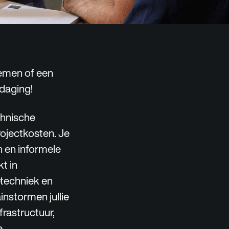
emen of een
tdaging!
chnische
ojectkosten. Je
n en informele
t in
etechniek en
instormen jullie
frastructuur,
e