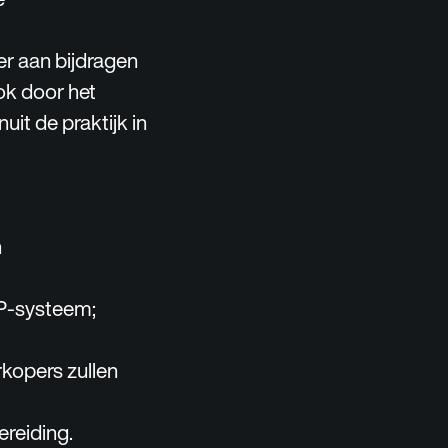
er aan bijdragen
ok door het
it de praktijk in
n
RP-systeem;
rkopers zullen
reiding.