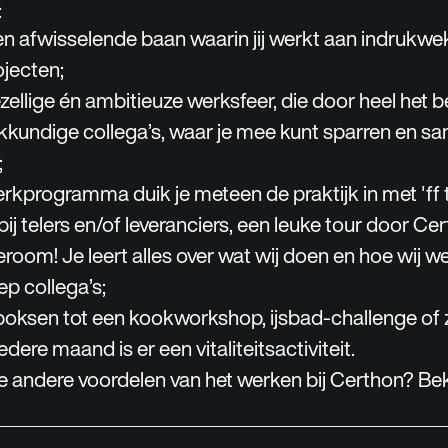
:
n afwisselende baan waarin jij werkt aan indrukwe
ojecten;
ellige én ambitieuze werksfeer, die door heel het bed
kundige collega’s, waar je mee kunt sparren en s
;
rkprogramma duik je meteen de praktijk in met 'ff tu
bij telers en/of leveranciers, een leuke tour door Ce
oom! Je leert alles over wat wij doen en hoe wij 
ep collega’s;
boksen tot een kookworkshop, ijsbad-challenge of 
dere maand is er een vitaliteitsactiviteit.
 andere voordelen van het werken bij Certhon? Bek