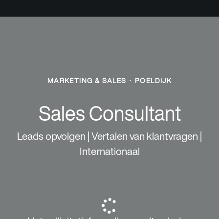
MARKETING & SALES
·
POELDIJK
Sales Consultant
Leads opvolgen | Vertalen van klantvragen |
Internationaal