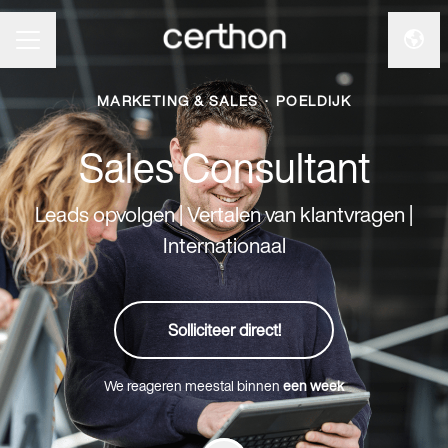
Taal 
CARRIÈREMENU
MARKETING & SALES
·
POELDIJK
Sales Consultant
Leads opvolgen | Vertalen van klantvragen |
Internationaal
Solliciteer direct!
We reageren meestal binnen
een week